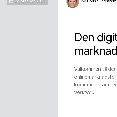
24 oktober, 2023
by
Boris Sundström
Den digi
marknad
Välkommen till den 
onlinemarknadsföri
kommunicerar med 
verktyg...