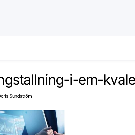
gstallning-i-em-kvale
Boris Sundström