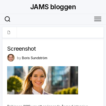
Skip
JAMS bloggen
to
content
24 november, 2024
Screenshot
by
Boris Sundström