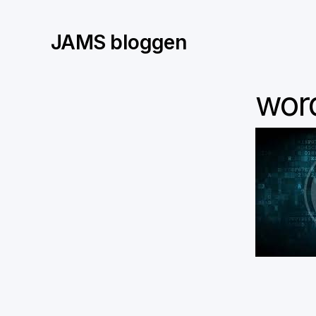
Skip
to
JAMS bloggen
content
wor